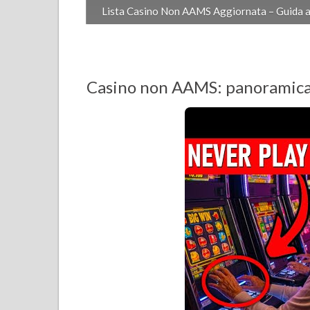
Lista Casino Non AAMS Aggiornata – Guida all
Casino non AAMS: panoramica