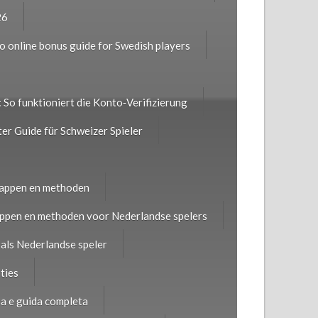
26
o online bonus guide for Swedish players
 So funktioniert die Konto‑Verifizierung
er Guide für Schweizer Spieler
stappen en methoden
appen en methoden voor Nederlandse spelers
 als Nederlandse speler
ties
sa e guida completa