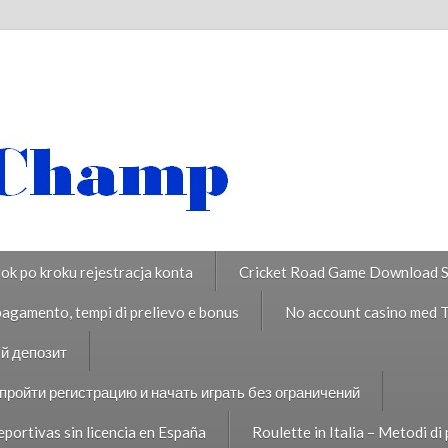
rok po kroku rejestracja konta
Cricket Road Game Download S
agamento, tempi di prelievo e bonus
No account casino med T
ый депозит
 пройти регистрацию и начать играть без ограничений
eportivas sin licencia en España
Roulette in Italia – Metodi di