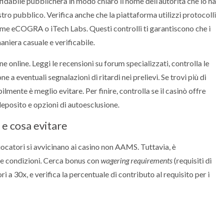
ffidabile pubblicherà in modo chiaro il nome dell’autorità che lo ha
istro pubblico. Verifica anche che la piattaforma utilizzi protocolli
come eCOGRA o iTech Labs. Questi controlli ti garantiscono che i
maniera casuale e verificabile.
 online. Leggi le recensioni su forum specializzati, controlla le
e a eventuali segnalazioni di ritardi nei prelievi. Se trovi più di
mente è meglio evitare. Per finire, controlla se il casinò offre
deposito e opzioni di autoesclusione.
e cosa evitare
giocatori si avvicinano ai casino non AAMS. Tuttavia, è
le condizioni. Cerca bonus con
wagering requirements
(requisiti di
 a 30x, e verifica la percentuale di contributo al requisito per i