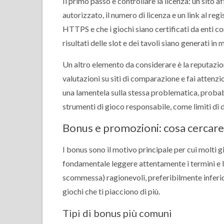
Il primo passo è controllare la licenza: un sito a
autorizzato, il numero di licenza e un link al reg
HTTPS e che i giochi siano certificati da enti 
risultati delle slot e dei tavoli siano generati in 
Un altro elemento da considerare è la reputazione
valutazioni su siti di comparazione e fai attenzion
una lamentela sulla stessa problematica, probabil
strumenti di gioco responsabile, come limiti di 
Bonus e promozioni: cosa cercare 
I bonus sono il motivo principale per cui molti 
fondamentale leggere attentamente i termini e 
scommessa) ragionevoli, preferibilmente inferiori
giochi che ti piacciono di più.
Tipi di bonus più comuni