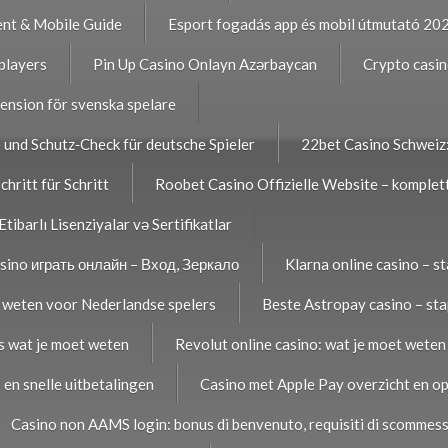
ent & Mobile Guide
Esport fogadás app és mobil útmutató 20
players
Pin Up Casino Onlayn Azərbaycan
Crypto casin
cension för svenska spelare
 und Schutz‑Check für deutsche Spieler
22bet Casino Schweiz:
hritt für Schritt
Roobet Casino Offizielle Website – komplett
ibarlı Lisenziyalar və Sertifikatlar
ino играть онлайн – Вход, Зеркало
Klarna online casino – 
et weten voor Nederlandse spelers
Beste Astropay casino – st
es wat je moet weten
Revolut online casino: wat je moet weten
en snelle uitbetalingen
Casino met Apple Pay overzicht en op
Casino non AAMS login: bonus di benvenuto, requisiti di scommes