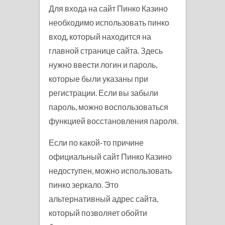
Для входа на сайт Пинко Казино
необходимо использовать пинко
вход, который находится на
главной странице сайта. Здесь
нужно ввести логин и пароль,
которые были указаны при
регистрации. Если вы забыли
пароль, можно воспользоваться
функцией восстановления пароля.
Если по какой-то причине
официальный сайт Пинко Казино
недоступен, можно использовать
пинко зеркало. Это
альтернативный адрес сайта,
который позволяет обойти