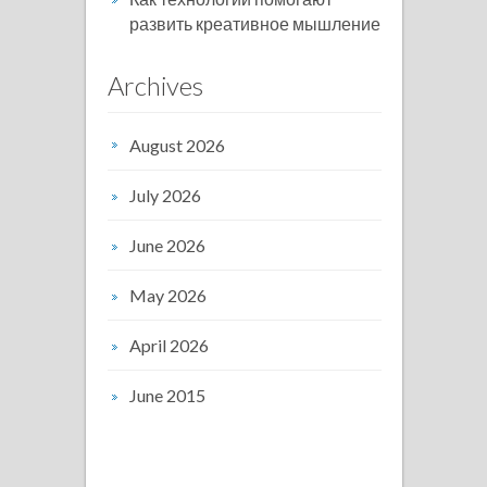
развить креативное мышление
Archives
August 2026
July 2026
June 2026
May 2026
April 2026
June 2015