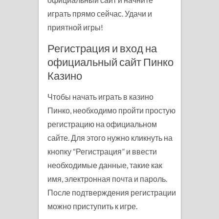
играть прямо сейчас. Удачи и
приятной игры!
Регистрация и вход на
официальный сайт Пинко
Казино
Чтобы начать играть в казино
Пинко, необходимо пройти простую
регистрацию на официальном
сайте. Для этого нужно кликнуть на
кнопку “Регистрация” и ввести
необходимые данные, такие как
имя, электронная почта и пароль.
После подтверждения регистрации
можно приступить к игре.