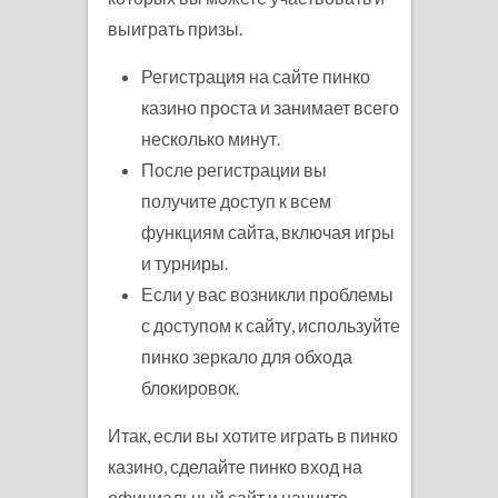
выиграть призы.
Регистрация на сайте пинко
казино проста и занимает всего
несколько минут.
После регистрации вы
получите доступ к всем
функциям сайта, включая игры
и турниры.
Если у вас возникли проблемы
с доступом к сайту, используйте
пинко зеркало для обхода
блокировок.
Итак, если вы хотите играть в пинко
казино, сделайте пинко вход на
официальный сайт и начните