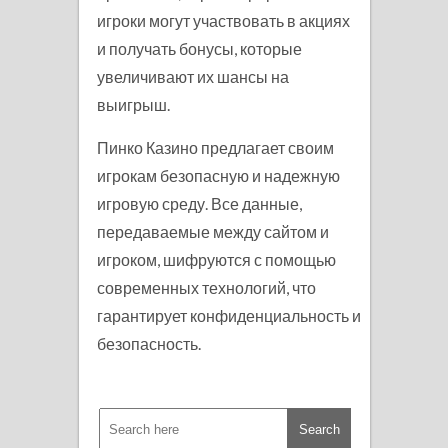
игроки могут участвовать в акциях
и получать бонусы, которые
увеличивают их шансы на
выигрыш.
Пинко Казино предлагает своим
игрокам безопасную и надежную
игровую среду. Все данные,
передаваемые между сайтом и
игроком, шифруются с помощью
современных технологий, что
гарантирует конфиденциальность и
безопасность.